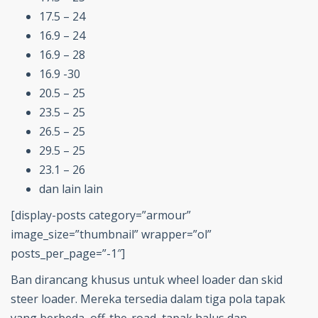
17.5 – 24
16.9 – 24
16.9 – 28
16.9 -30
20.5 – 25
23.5 – 25
26.5 – 25
29.5 – 25
23.1 – 26
dan lain lain
[display-posts category=”armour”
image_size=”thumbnail” wrapper=”ol”
posts_per_page=”-1″]
Ban dirancang khusus untuk wheel loader dan skid
steer loader. Mereka tersedia dalam tiga pola tapak
yang berbeda, off-the-road, tapak halus dan