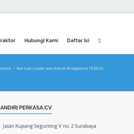
raktor
Hubungi Kami
Daftar Isi
estone
Ban Luar Loader atau Kalmar Bridgestone 18.00-25
ANDIRI PERKASA.CV
Jalan Kupang Segunting V no. 2 Surabaya