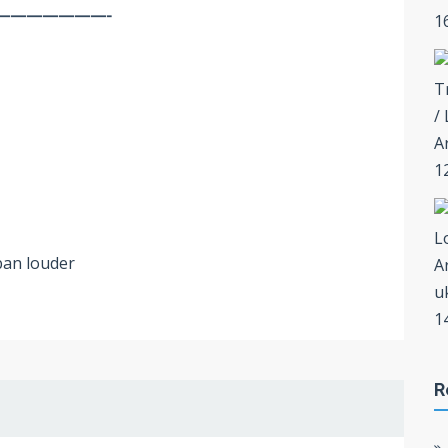
———————-
ban louder
R