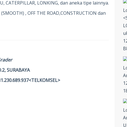
U, CATERPILLAR, LONKING, dan aneka tipe lainnya.
us (SMOOTH) , OFF THE ROAD,CONSTRUCTION dan
Grader
.2, SURABAYA
81.230.689.937<TELKOMSEL>