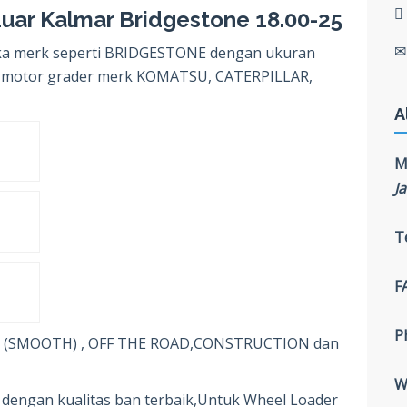
uar Kalmar Bridgestone 18.00-25
ka merk seperti BRIDGESTONE dengan ukuran
r / motor grader merk KOMATSU, CATERPILLAR,
A
M
J
T
F
P
us (SMOOTH) , OFF THE ROAD,CONSTRUCTION dan
W
 dengan kualitas ban terbaik,Untuk Wheel Loader