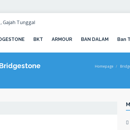
IDGESTONE
BKT
ARMOUR
BAN DALAM
Ban T
 Bridgestone
Homepage
Bridg
M