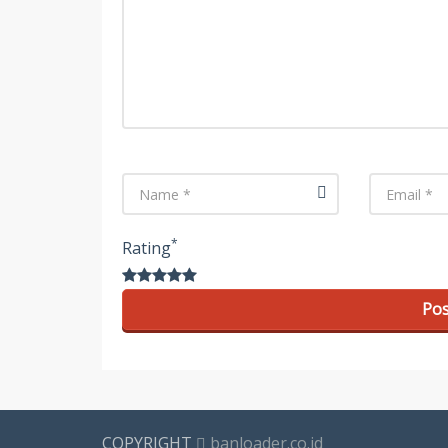
Name
Email
*
Rating
COPYRIGHT
banloader.co.id