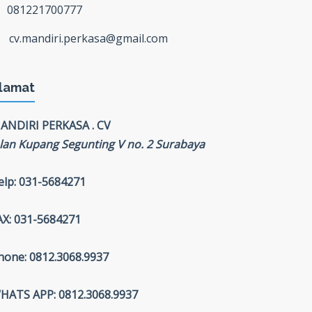
081221700777
cv.mandiri.perkasa@gmail.com
lamat
ANDIRI PERKASA . CV
alan Kupang Segunting V no. 2 Surabaya
elp: 031-5684271
AX: 031-5684271
hone: 0812.3068.9937
HATS APP: 0812.3068.9937