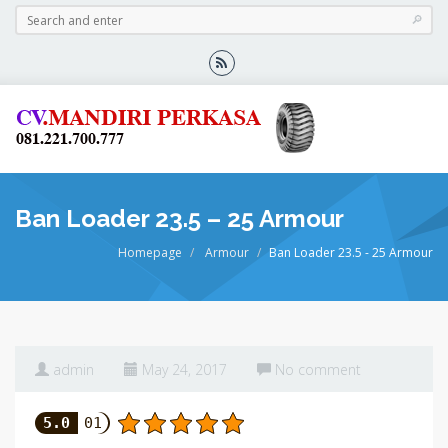
Ban Loader 23.5 – 25 Armour
Homepage
Armour
Ban Loader 23.5 - 25 Armour
admin
May 24, 2017
No comment
5.0
01