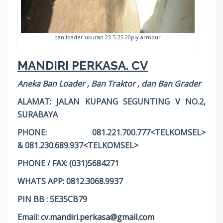
ban loader ukuran 23.5-25 20ply armour
MANDIRI PERKASA. CV
Aneka Ban Loader , Ban Traktor , dan Ban Grader
ALAMAT: JALAN KUPANG SEGUNTING V NO.2,
SURABAYA
PHONE: 081.221.700.777<TELKOMSEL>
& 081.230.689.937<TELKOMSEL>
PHONE / FAX: (031)5684271
WHATS APP: 0812.3068.9937
PIN BB : 5E35CB79
Email:
cv.mandiri.perkasa@gmail.com