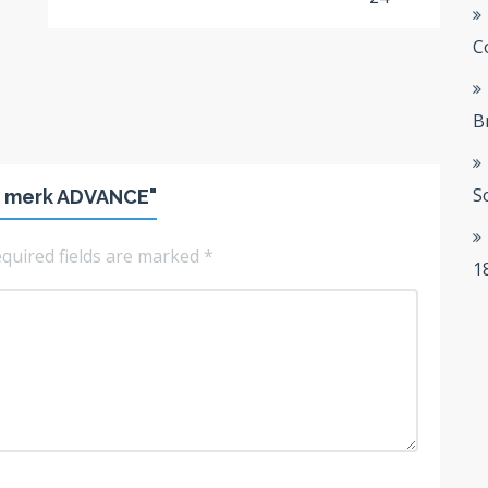
C
B
S
32 merk ADVANCE"
quired fields are marked
*
1