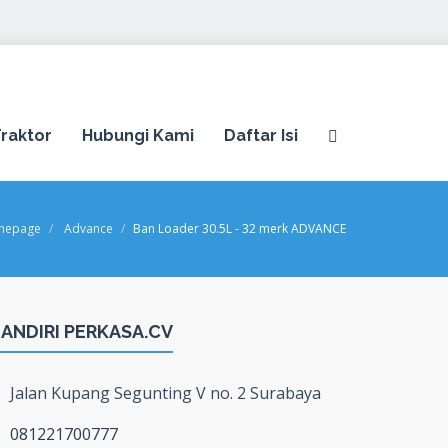
raktor
Hubungi Kami
Daftar Isi
mepage
Advance
Ban Loader 30.5L - 32 merk ADVANCE
ANDIRI PERKASA.CV
Jalan Kupang Segunting V no. 2 Surabaya
081221700777