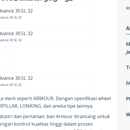
vance 30.5L 32
A
vance 30.5L 32
M
J
T
F
vance 30.5L 32
a merk seperti ARMOUR, Dengan spesifikasi wheel
P
PILLAR, LONKING, dan aneka tipe lainnya.
W
ustri dan pertanian. ban Armour dirancang untuk
engan kontrol kualitas tinggi dalam proses