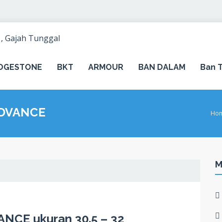
IDGESTONE
BKT
ARMOUR
BAN DALAM
Ban T
 ADVANCE
Ho
M
NCE ukuran 30.5 – 32