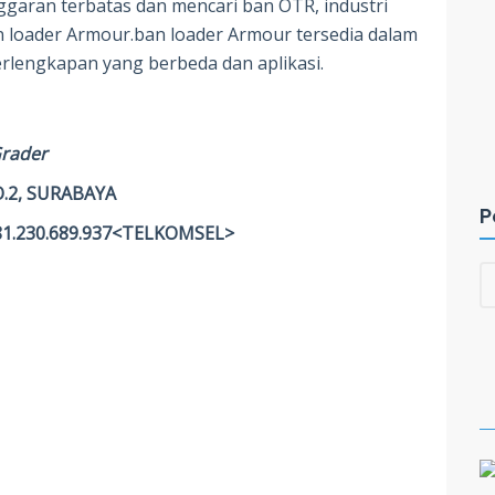
garan terbatas dan mencari ban OTR, industri
an loader Armour.ban loader Armour tersedia dalam
rlengkapan yang berbeda dan aplikasi.
Grader
.2, SURABAYA
P
81.230.689.937<TELKOMSEL>