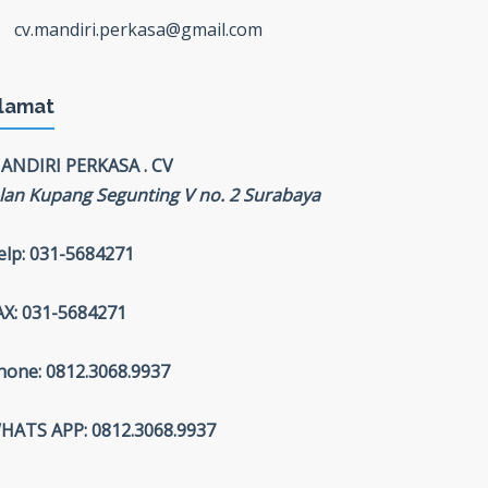
cv.mandiri.perkasa@gmail.com
lamat
ANDIRI PERKASA . CV
alan Kupang Segunting V no. 2 Surabaya
elp: 031-5684271
AX: 031-5684271
hone: 0812.3068.9937
HATS APP: 0812.3068.9937