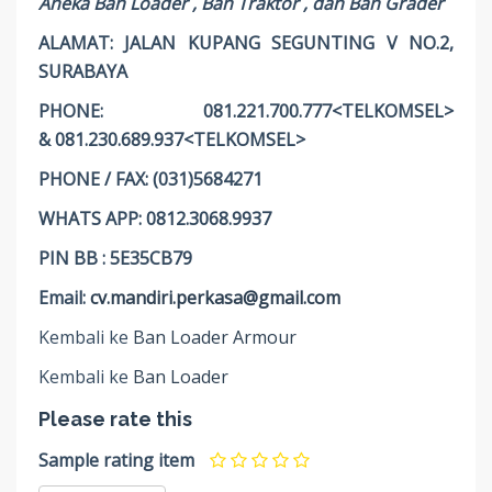
Aneka Ban Loader , Ban Traktor , dan Ban Grader
ALAMAT: JALAN KUPANG SEGUNTING V NO.2,
SURABAYA
PHONE: 081.221.700.777<TELKOMSEL>
& 081.230.689.937<TELKOMSEL>
PHONE / FAX: (031)5684271
WHATS APP: 0812.3068.9937
PIN BB : 5E35CB79
Email:
cv.mandiri.perkasa@gmail.com
Kembali ke
Ban Loader Armour
Kembali ke
Ban Loader
Please rate this
Sample rating item