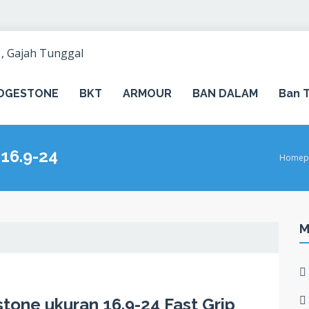
IDGESTONE
BKT
ARMOUR
BAN DALAM
Ban T
16.9-24
Homep
M
tone ukuran 16.9-24 Fast Grip