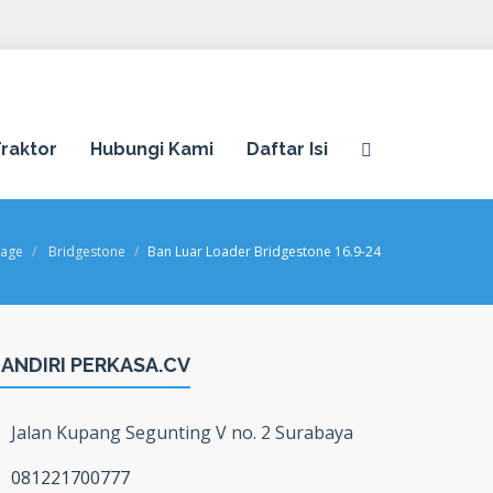
raktor
Hubungi Kami
Daftar Isi
age
Bridgestone
Ban Luar Loader Bridgestone 16.9-24
ANDIRI PERKASA.CV
Jalan Kupang Segunting V no. 2 Surabaya
081221700777