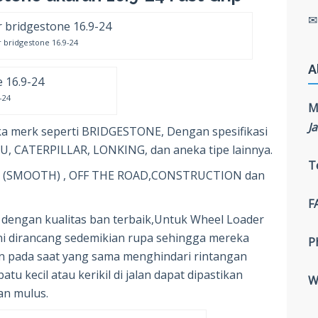
r bridgestone 16.9-24
A
-24
M
J
a merk seperti BRIDGESTONE, Dengan spesifikasi
U, CATERPILLAR, LONKING, dan aneka tipe lainnya.
T
us (SMOOTH) , OFF THE ROAD,CONSTRUCTION dan
F
 dengan kualitas ban terbaik,Untuk Wheel Loader
ini dirancang sedemikian rupa sehingga mereka
P
n pada saat yang sama menghindari rintangan
u kecil atau kerikil di jalan dapat dipastikan
W
an mulus.