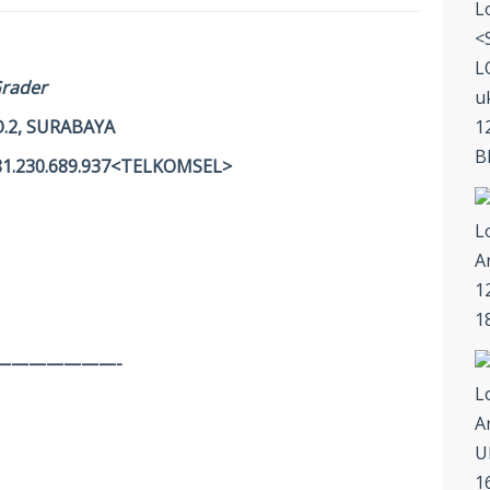
Grader
.2, SURABAYA
81.230.689.937<TELKOMSEL>
———————-