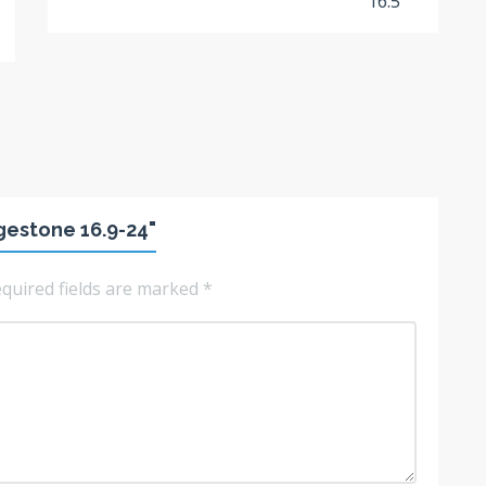
gestone 16.9-24"
quired fields are marked
*