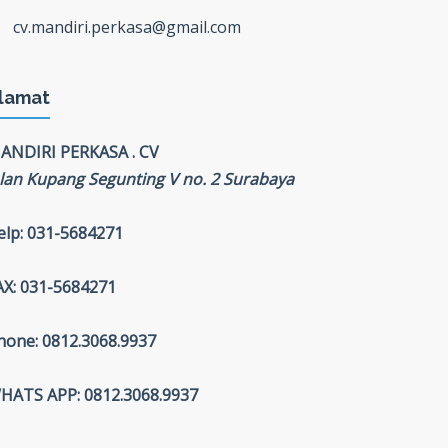
cv.mandiri.perkasa@gmail.com
lamat
ANDIRI PERKASA . CV
alan Kupang Segunting V no. 2 Surabaya
elp: 031-5684271
AX: 031-5684271
hone: 0812.3068.9937
HATS APP: 0812.3068.9937