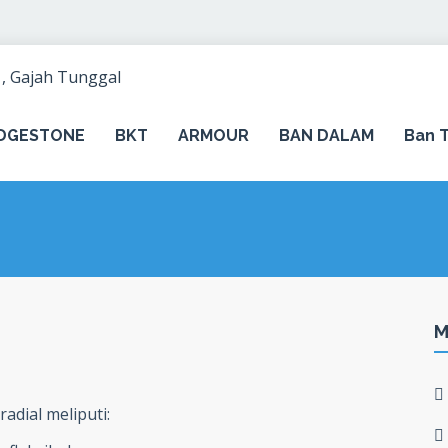
IDGESTONE
BKT
ARMOUR
BAN DALAM
Ban T
M
adial meliputi: