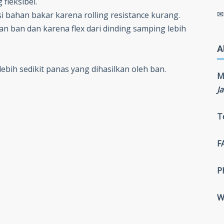
fleksibel.
bahan bakar karena rolling resistance kurang.
san ban dan karena flex dari dinding samping lebih
A
ih sedikit panas yang dihasilkan oleh ban.
M
J
T
F
P
W