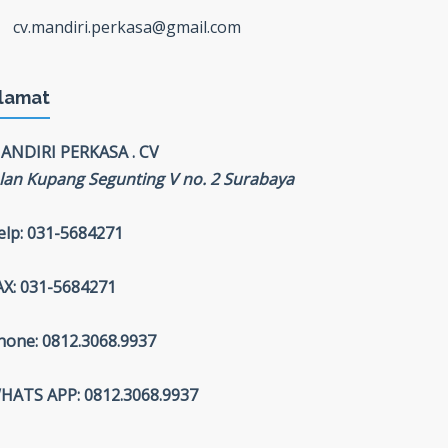
cv.mandiri.perkasa@gmail.com
lamat
ANDIRI PERKASA . CV
alan Kupang Segunting V no. 2 Surabaya
elp: 031-5684271
AX: 031-5684271
hone: 0812.3068.9937
HATS APP: 0812.3068.9937